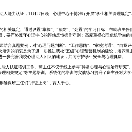
人能力认证，11月27日晚，心理中心于博雅厅开展“学生相关管理规定”
相关规定。通过设置“掌握”、“预防”、“处置”的学习目标，帮助班主任
面，要严格遵守心理中心的评估反馈操作守则；
高度重视心理危机学生的
结合真题案例，对“心理问题判断”、“工作思路”、“家校沟通”、“自我
次培训的初衷是为了进一步推进我校“五级”心理预警机制的建设，培养班
进一步完善我校心理助人团队的建设，共同守护学生安全与心理健康。
人能力认证培训工作。班主
任不仅于线上参与“异常心理与心理治疗研究”、
“学生管理相关规定”等主题培训。系统化的培训与实战练习提升了班主任对
步确保班主任们“持证上岗”，育人于心。