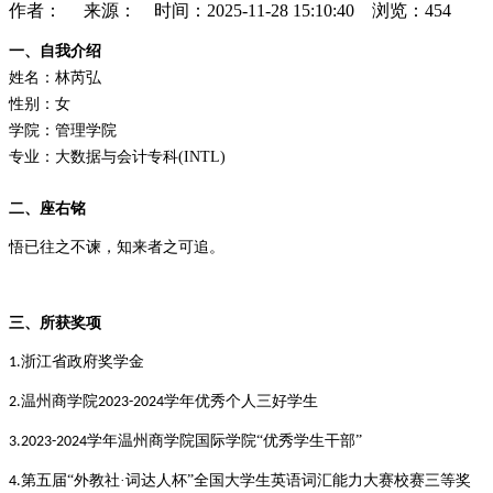
作者： 来源： 时间：2025-11-28 15:10:40 浏览：
454
一、
自我介绍
姓名：林芮弘
性别：女
学院：管理学院
专业：大数据与会计专科(INTL)
二、
座右铭
悟已往之不谏，知来者之可追。
三、
所获奖项
浙江省政府奖学金
1.
温州商学院
学年优秀个人三好学生
2.
2023-2024
学年温州商学院国际学院“优秀学生干部”
3.2023-2024
第五届“外教社·词达人杯”全国大学生英语词汇能力大赛校赛三等奖
4.